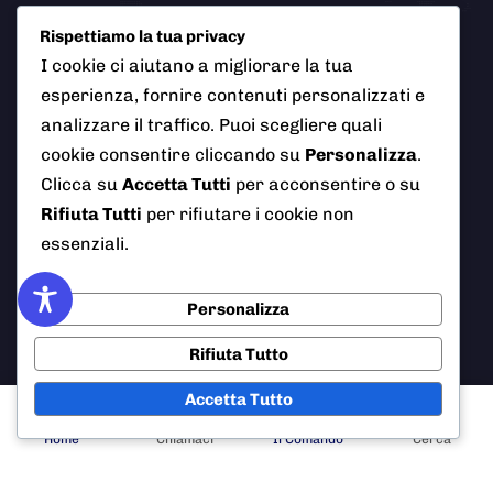
Rispettiamo la tua privacy
Email
I cookie ci aiutano a migliorare la tua
info@polizialocaleciampino.it
esperienza, fornire contenuti personalizzati e
analizzare il traffico. Puoi scegliere quali
cookie consentire cliccando su
Personalizza
.
© 2026 Polizia Locale del Comune di Ciampino (Roma). Tutti
Clicca su
Accetta Tutti
per acconsentire o su
i diritti riservati
Rifiuta Tutti
per rifiutare i cookie non
essenziali.
Personalizza
AI Info
Privacy Policy
Note Legali
Rifiuta Tutto
Cookie Policy
Credits
Accetta Tutto
Home
Chiamaci
Il Comando
Cerca