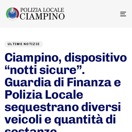
To
na
Author
Published
PUBLISHED
on:
IN:
ULTIME NOTIZIE
Ciampino, dispositivo
“notti sicure”.
Guardia di Finanza e
Polizia Locale
sequestrano diversi
veicoli e quantità di
sostanze