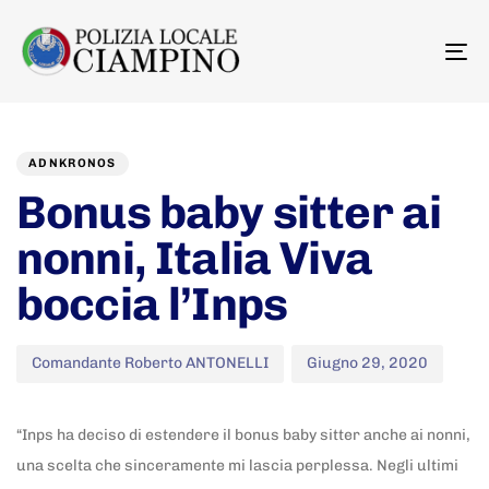
To
na
Author
Published
PUBLISHED
on:
IN:
ADNKRONOS
Bonus baby sitter ai
nonni, Italia Viva
boccia l’Inps
Comandante Roberto ANTONELLI
Giugno 29, 2020
“Inps ha deciso di estendere il bonus baby sitter anche ai nonni,
una scelta che sinceramente mi lascia perplessa. Negli ultimi