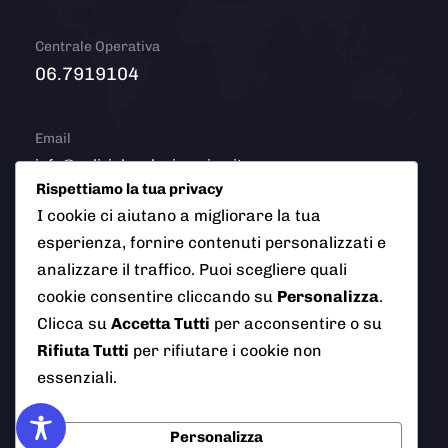
Centrale Operativa
06.7919104
Email
info@polizialocaleciampino.it
Rispettiamo la tua privacy
I cookie ci aiutano a migliorare la tua
esperienza, fornire contenuti personalizzati e
© 2026 Polizia Locale del Comune di Ciampino (Roma). Tutti
analizzare il traffico. Puoi scegliere quali
i diritti riservati
cookie consentire cliccando su
Personalizza
.
Clicca su
Accetta Tutti
per acconsentire o su
Rifiuta Tutti
per rifiutare i cookie non
essenziali.
AI Info
Privacy Policy
Note Legali
Cookie Policy
Credits
Personalizza