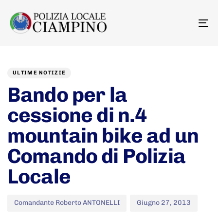
To
na
Author
Published
PUBLISHED
on:
IN:
ULTIME NOTIZIE
Bando per la
cessione di n.4
mountain bike ad un
Comando di Polizia
Locale
Comandante Roberto ANTONELLI
Giugno 27, 2013