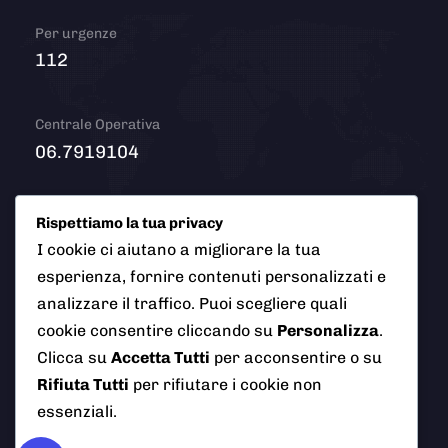
Per urgenze
112
Centrale Operativa
06.7919104
Email
Rispettiamo la tua privacy
info@polizialocaleciampino.it
I cookie ci aiutano a migliorare la tua
esperienza, fornire contenuti personalizzati e
analizzare il traffico. Puoi scegliere quali
cookie consentire cliccando su
Personalizza
.
© 2026 Polizia Locale del Comune di Ciampino (Roma). Tutti
Clicca su
Accetta Tutti
per acconsentire o su
i diritti riservati
Rifiuta Tutti
per rifiutare i cookie non
essenziali.