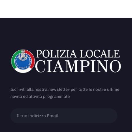
Iscriviti alla nostra newsletter per tutte le nostre ultime
novità ed attività programmate