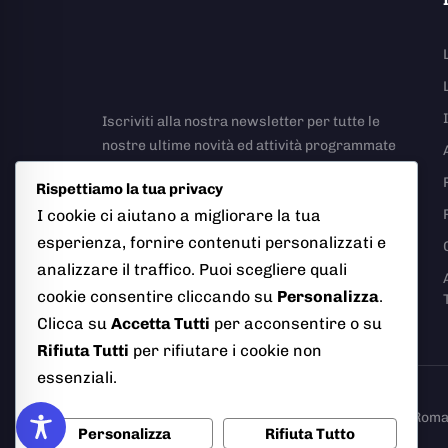
Iscriviti alla nostra newsletter per tutte le
nostre ultime novità ed attività programmate
Rispettiamo la tua privacy
I cookie ci aiutano a migliorare la tua
esperienza, fornire contenuti personalizzati e
analizzare il traffico. Puoi scegliere quali
Richiesta Rapporto Incidente Stradale
cookie consentire cliccando su
Personalizza
.
Clicca su
Accetta Tutti
per acconsentire o su
Rifiuta Tutti
per rifiutare i cookie non
essenziali.
© 2026 Polizia Locale del Comune di Ciampino (Roma). T
Personalizza
Rifiuta Tutto