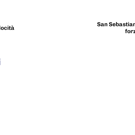
San Sebastian
locità
for
i