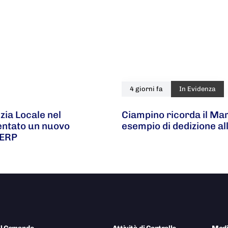
4 giorni fa
In Evidenza
zia Locale nel
Ciampino ricorda il Ma
ventato un nuovo
esempio di dedizione al
 ERP