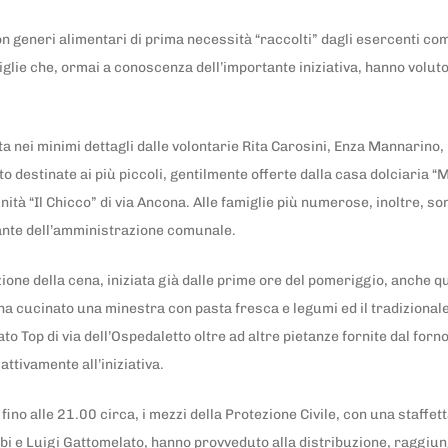
n generi alimentari di prima necessità “raccolti” dagli esercenti com
ie che, ormai a conoscenza dell’importante iniziativa, hanno voluto 
a nei minimi dettagli dalle volontarie Rita Carosini, Enza Mannarino,
to destinate ai più piccoli, gentilmente offerte dalla casa dolciaria 
nità “Il Chicco” di via Ancona. Alle famiglie più numerose, inoltre, s
ante dell’amministrazione comunale.
ione della cena, iniziata già dalle prime ore del pomeriggio, anche q
a cucinato una minestra con pasta fresca e legumi ed il tradizionale pi
 Top di via dell’Ospedaletto oltre ad altre pietanze fornite dal forn
attivamente all’iniziativa.
fino alle 21.00 circa, i mezzi della Protezione Civile, con una staffe
bi e Luigi Gattomelato, hanno provveduto alla distribuzione, raggiun