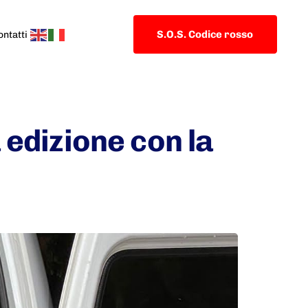
S.O.S. Codice rosso
ontatti
edizione con la