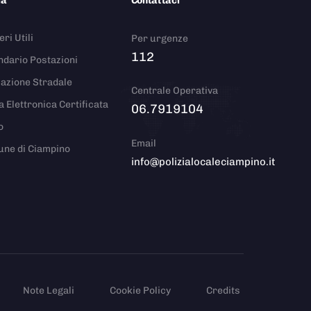
ia
Contattaci
ri Utili
Per urgenze
112
ndario Postazioni
azione Stradale
Centrale Operativa
a Elettronica Certificata
06.7919104
o
Email
ne di Ciampino
info@polizialocaleciampino.it
Note Legali
Cookie Policy
Credits