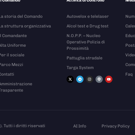
Il Comando
Attività di Controllo
Med
La storia del Comando
Autovelox e telelaser
Nume
La struttura organizzativa
Alcol test e Drug test
Cale
Il Comandante
N.O.P.P. – Nucleo
Educ
Operativo Polizia di
Alta Uniforme
Post
Prossimità
Per il sociale
Vide
Pattuglia stradale
Parco Mezzi
Comu
Targa System
Contatti
Faq
Amministrazione
Trasparente
utti i diritti riservati
AI Info
Privacy Policy