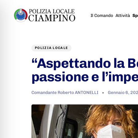
Il Comando
Attività
Sp
Author
Published
PUBLISHED
on:
IN:
POLIZIA LOCALE
“Aspettando la B
passione e l’imp
Comandante Roberto ANTONELLI
Gennaio 6, 20