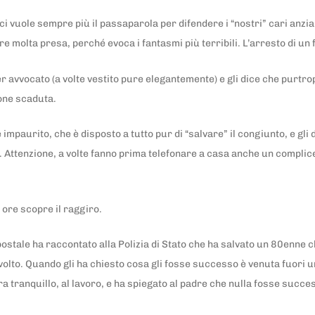
i vuole sempre più il passaparola per difendere i “nostri” ‪cari ‎anziani
e molta presa, perché evoca i fantasmi più terribili. L’arresto di un f
r avvocato (a volte vestito pure elegantemente) e gli dice che purtro
ione scaduta.
impaurito, che è disposto a tutto pur di “salvare” il congiunto, e gli
. Attenzione, a volte fanno prima telefonare a casa anche un complice
 ore scopre il raggiro.
postale ha raccontato alla Polizia di Stato che ha salvato un 80enne 
volto. Quando gli ha chiesto cosa gli fosse successo è venuta fuori una
era tranquillo, al lavoro, e ha spiegato al padre che nulla fosse succ