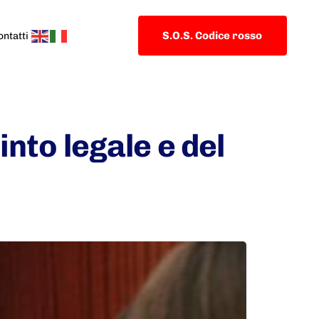
S.O.S. Codice rosso
ontatti
into legale e del