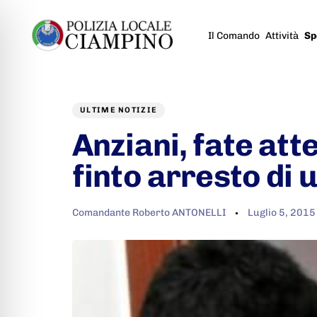
Il Comando
Attività
Sp
Author
Published
PUBLISHED
on:
IN:
ULTIME NOTIZIE
Anziani, fate atte
finto arresto di u
Comandante Roberto ANTONELLI
Luglio 5, 2015