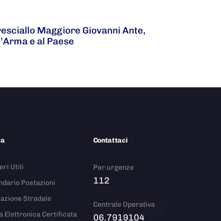
resciallo Maggiore Giovanni Ante,
l’Arma e al Paese
ia
Contattaci
ri Utili
Per urgenze
112
ndario Postazioni
azione Stradale
Centrale Operativa
a Elettronica Certificata
06.7919104