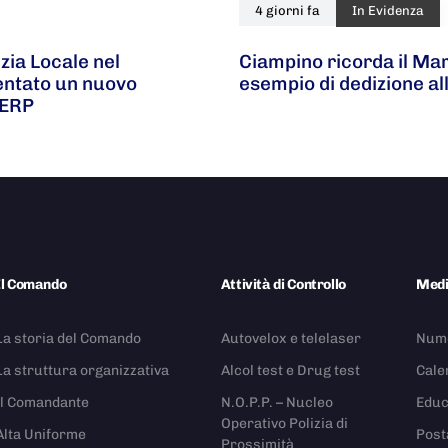
4 giorni fa
In Evidenza
zia Locale nel
Ciampino ricorda il Ma
ventato un nuovo
esempio di dedizione al
 ERP
Il Comando
Attività di Controllo
Med
La storia del Comando
Autovelox e telelaser
Nume
La struttura organizzativa
Alcol test e Drug test
Cale
Il Comandante
N.O.P.P. – Nucleo
Educ
Operativo Polizia di
Alta Uniforme
Post
Prossimità