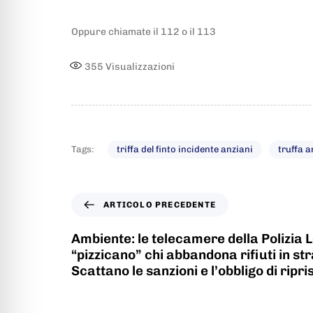
Oppure chiamate il 112 o il 113
355
Visualizzazioni
Tags:
triffa del finto incidente anziani
truffa a
ARTICOLO PRECEDENTE
Ambiente: le telecamere della Polizia 
“pizzicano” chi abbandona rifiuti in s
Scattano le sanzioni e l’obbligo di ripri