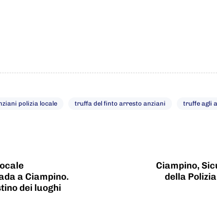
nziani polizia locale
truffa del finto arresto anziani
truffe agli 
Locale
Ciampino, Sicu
trada a Ciampino.
della Polizi
stino dei luoghi