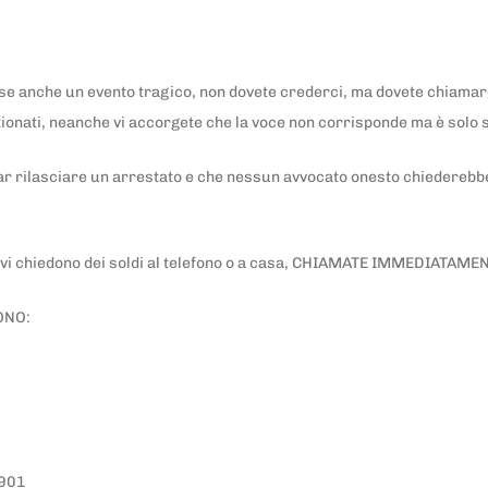
e anche un evento tragico, non dovete crederci, ma dovete chiamare 
stionati, neanche vi accorgete che la voce non corrisponde ma è solo s
ar rilasciare un arrestato e che nessun avvocato onesto chiederebbe 
e vi chiedono dei soldi al telefono o a casa, CHIAMATE IMMEDIATAMENTE
ONO:
0901