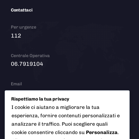
Contattaci
Per urgenze
112
Centrale Operativa
06.7919104
Email
info@polizialocaleciampino.it
Rispettiamo la tua privacy
I cookie ci aiutano a migliorare la tua
esperienza, fornire contenuti personalizzati e
© 2026 Polizia Locale del Comune di Ciampino (Roma). Tutti
analizzare il traffico. Puoi scegliere quali
i diritti riservati
cookie consentire cliccando su
Personalizza
.