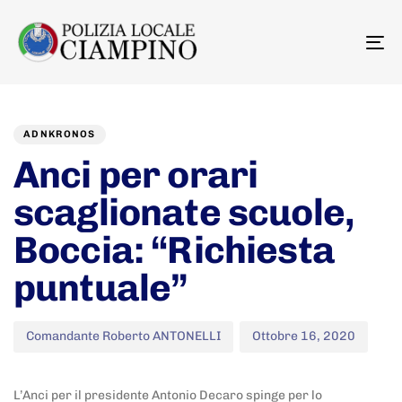
To
na
Author
Published
PUBLISHED
on:
IN:
ADNKRONOS
Anci per orari
scaglionate scuole,
Boccia: “Richiesta
puntuale”
Comandante Roberto ANTONELLI
Ottobre 16, 2020
L’Anci per il presidente Antonio Decaro spinge per lo