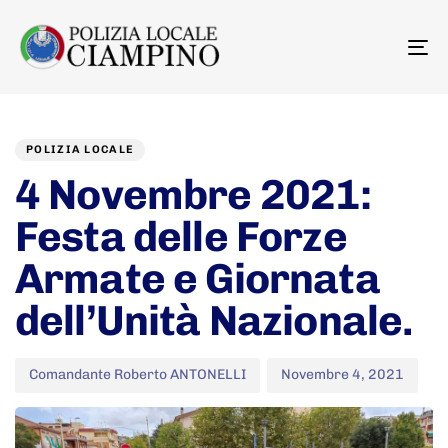
To
na
Author
Published
PUBLISHED
on:
IN:
POLIZIA LOCALE
4 Novembre 2021:
Festa delle Forze
Armate e Giornata
dell’Unità Nazionale.
Comandante Roberto ANTONELLI
Novembre 4, 2021