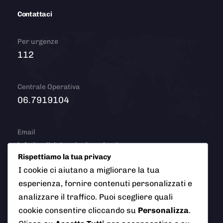
Contattaci
Per urgenze
112
Centrale Operativa
06.7919104
Email
info@polizialocaleciampino.it
Rispettiamo la tua privacy
I cookie ci aiutano a migliorare la tua
esperienza, fornire contenuti personalizzati e
© 2026 Polizia Locale del Comune di Ciampino (Roma). Tutti
analizzare il traffico. Puoi scegliere quali
i diritti riservati
cookie consentire cliccando su
Personalizza
.